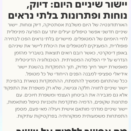
יישור שיניים היום: דיוק,
נוחות ופתרונות בלתי נראים
האורתודונטיה של היום משלבת אסתטיקה, דיוק ונוחות. יישור
שיניים חדשני אפשר טיפולים יעילים יותר עם הפרעה מינימלית
לחיי היומיום של המטופלים. מיישרים בלתי נראים הפכו לבחירה
פופולרית, המעניקים למטופלים את היכולת ליישר את שיניהם
באופן דיסקרטי, כאשר רובם רואים תוצאות בשבריר מהזמן
הנדרש על ידי הפלטה המסורתית. הטכנולוגיה הדיגיטלית
מאפשרת יישור חיוך מדויק, תוך התמקדות בהשגת יישור
אידיאלי ספציפי למבנה הפנים הייחודי של כל מטופל.
ככל שהתחום ממשיך להתפתח, ההתמקדות נשארת בהפיכת
יישור שיניים לחוויה חלקה ונגישה, שלא רק משפרת את התפקוד
אלא גם מגבירה את הביטחון העצמי ומשפרת חיוכים. עם
פתרונות שקופים, הדמיה מתקדמת ותוכניות טיפול מותאמות,
יישור שיניים מודרני מותאם אישית ויעילה מאי פעם, מסמן
התפתחות משמעותית ממקורותיה בפרקטיקות עתיקות.