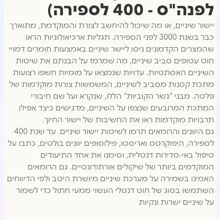
לפנה"ס - 400 לספירה)
יישור שיניים, או מה שיכול להיחשב לצורת והמוקדמת, מתוארך
כבר בשנת 3000 לפני הספירה. תגליות ארכיאולוגיות הראו
שהמצרים הקדמונים ניסו ליישר שיניים באמצעות חומרים דמויי
חוט עטופים סביב שיניים, מה שמרמז על הבנתם את שיטות
השיניים האסתטיות. עדויות שנמצאו על מומיות חשפו רצועות
מתכת קטנות מסביב לשיניים, המשמשות צורות מוקדמות של
פלטה. מבני "גשר הקוביות" הללו, שנקרא ועל שם חיבורי
המתכת המרובעים שנצפו על השיניים, מדגישים כיצד אפילו
תרבויות מוקדמות ראו את החשיבות של יישור החיוך.
גם היוונים והרומאים תרמו לשיטות יישור שיניים. עד שנת 400
לספירה, היפוקרטס ואריסטו, פילוסופים יוונים בולטים, כתבו על
טיפול באי-סדירות דנטלית, וסימנו את אחד התיעודים
המוקדמים ביותר של שיקולים אורתודונטיים. גם הרומאים
האמינו בשמירה על מערכת שיניים מיושרת היטב ולפי הדיווחים
השתמשו בסוג של חוט דנטלי העשוי ממעי חתול כדי לשמור
על שיניים ישרות ונקיות