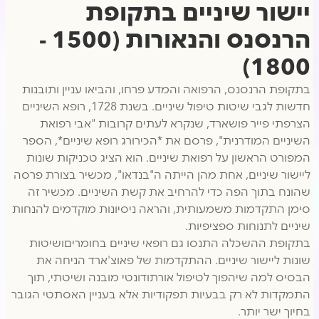
יישור שיניים בתקופת
הרנסנס והנאורות (1500 -
1800)
בתקופת הרנסנס, הרפואה והמדע פרחו, והביאו עניין ותובנות
חדשות לגבי שיטות טיפול שיניים. בשנת 1728, רופא השיניים
הצרפתי פייר פושארד, שנקרא לעתים קרובות "אבי רפואת
השיניים המודרנית", פרסם את *הכירורג רופא שיניים*, הספר
המפורט הראשון על רפואת שיניים. הוא הציג טכניקות שונות
ליישור שיניים, אחת מהן הייתה ה"בנדאו", מכשיר בצורת פרסה
שהונח בתוך הפה כדי להרחיב את קשת השיניים. מכשיר זה
סימן התקדמות משמעותית, והראה ניסיונות מוקדמים להנחות
שיניים לתנוחות ספציפיות.
בתקופת ההשכלה התנסו גם רופאי שיניים בחומריםושיטות
שונות ליישור שיניים. ההתקדמות של פאוצ'ארד הניחה את
הבסיס למה שיהפוך לטיפול אורתודונטי מובנה ושיטתי, תוך
התמקדות לא רק בבעיות תפקודיות אלא בעניין האסתטי הגובר
בחיוך ישר יותר.