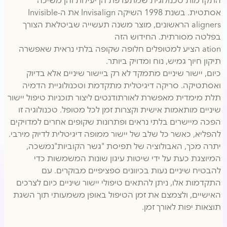
התקדמות טכנולוגית שמתעדפת הן יעילות והן משיכה
אסתטית. בשנת 1998 השיקה Invisalign את ה-Invisible
aligners הראשונים, מוצר משנה תעשייה שביטלאת הצורך
בפלטה מסורתית. החידוש הזה
ation הציע למטופלים חלופה שקופה בלתי נראית שאפשרה
תיקון חיוך גמיש, נוח ומדויק ביותר.
כיום, יישור שיניים מתמקד לא רק ביישור שיניים אלא בדיוק
ואסתטיקה. סריקה דיגיטלית מתקדמת וטכנולוגיית הדמיה
תלת מימדית מאפשרת לאורתודנטים ליצור תוכניות טיפול יישור
שיניים מותאמות אישית וקצרות זמן לכל מטופל. טכנולוגיה זו
הפכה מיישרים בלתי נראים ופתרונות שקופים אחרים למדויקים
להפליא, כאשר כל שלב של יישור ממופה דיגיטלית לדיוק מירבי.
יתרה מכך, האבולוציה של תפיסת "גשר הקוביות"נמשכה,
המיוצגת כעת על ידי שיטות עיגון שונות המשמשות כדי
להבטיח שיניים נעות בכיוונים ספציפיים מבוקרים. עם
התקדמות אלו, ניתן להתאים טיפולי יישור שיניים כיום לצרכים
האישיים, ולצמצם את זמן הטיפול באופן משמעותי תוך השגת
תוצאות יפות לאורך זמן.