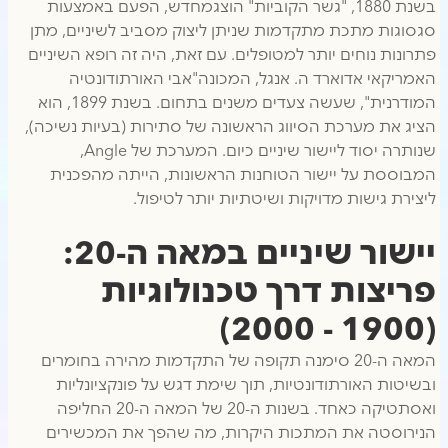
בשנת 1880, "גשר הקוביות" הוצגמחדש, הפעם באמצעות
סגסוגות מתכת מתקדמות שניתן ליצוק מסביב לשיניים, מתן
פתרונות נוחים יותר למטופלים. עם זאת, היה זה רופא השיניים
האמריקאי אדוארד ה. אנגל, המכונה"אבי האורתודונטיה
המודרנית", שעשה צעדים משנים בתחום. בשנת 1899, הוא
הציג את מערכת הסיווג הראשונה של סתירות (בעיות נשיכה),
שנותרה יסוד ליישור שיניים כיום. המערכת של Angle,
המבוססת על יישור הטוחנות הראשונות, הייתה מהפכנית
ליצירת גישות מדויקות ושיטתיות יותר לטיפול.
יישור שיניים במאה ה-20:
פריצות דרך טכנולוגיות
(1900 - 2000)
המאה ה-20 סימנה תקופה של התקדמות מהירה בחומרים
ובשיטות האורתודונטיות, תוך שימת דגש על פונקציונליות
ואסתטיקה כאחד. בשנות ה-20 של המאה ה-20 החליפה
הנירוסטה את המתכות היקרות, מה שהפך את המכשירים