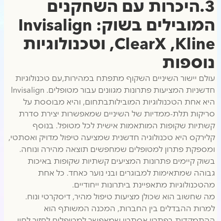
3.היכרות עם השחקנים
המובילים בשוק: Invisalign
,ClearX ,Kline וטכנולוגיות
נוספות
עולם יישור השיניים השקוף מתפתח במהירות,עם טכנולוגיות
חדשניות המציעות פתרונות מגוונים עבור מטופלים. Invisalign
היא אחת הטכנולוגיות המובילותבתחום, והיא מבוססת על
סריקות תלת-ממדיות של השיניים שמאפשרות יצירת סדרת
קשתיות שקופות המותאמות אישית לכל מטופל. בנוסף
קלירקס היא טכנולוגיה חדשנית שמציעה טיפול מדויק ואסתטי,
ומספקת פתרון למטופלים שמחפשים תוצאה מהירה ונוחה.
בשוק קיימים פתרונות המציעים קשתיות שקופות באיכות
גבוהה שמתאימות למבוגרים ובני נוער כאחד. כל אחת
מהטכנולוגיות מתאפיינת ביתרונות ייחודיים.
מה שחשוב הוא שכולן מציעות טיפול מהיר, דיסקרטי ונוח.
למרות ההבדלים בין החברות, המכנה המשותף הוא
ההתמקדות בפתרון אסתטי שמאפשר למטופלים לחזור לחיי